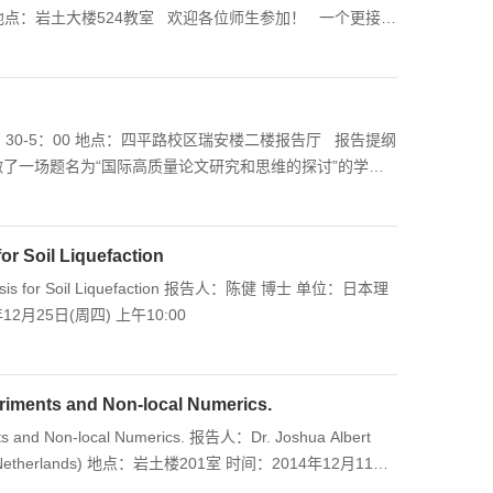
0，地点：岩土大楼524教室 欢迎各位师生参加！ 一个更接近
取得了巨大成果。这些成果使得人们对地球的认识越来越接
与矿物、地球灾变和渐变论。但是，人们对地球的认识还存
，还是不能预测石油气储量。在本次报告中，岳中琦博士将
，人们可更加真实地认识、理解和研究地球和在地球表面发
30-5：00 地点：四平路校区瑞安楼二楼报告厅 报告提纲
做了一场题名为“国际高质量论文研究和思维的探讨”的学术
京大学、南京大学、东南大学和中国地质大学等数十个大学
来的原始创新研究、SCI论文撰写和科技英文演讲的经验和
的一套具体、可行方法。这套方法是：个人和团队的脑海要
or Soil Liquefaction
、看图、对照图，用简单、常用语言、数学公式和数据，按
Analysis for Soil Liquefaction 报告人：陈健 博士 单位：日本理
4年12月25日(周四) 上午10:00
eriments and Non-local Numerics.
ts and Non-local Numerics. 报告人：Dr. Joshua Albert
er, Netherlands) 地点：岩土楼201室 时间：2014年12月11日
sordered forces between particles in sand organize, to