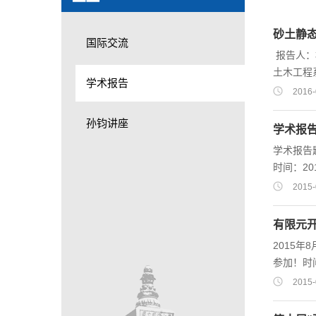
砂土静
国际交流
报告人：
土木工程
学术报告
师学会（
2016-
目中期评
孙钧讲座
涉及岩土
学术报告
在动力环
学术报告
工程问题，
时间：20
2015-
有限元开
2015年
参加！时间
体内容详见附件
2015-
Geotechni
hydro-me