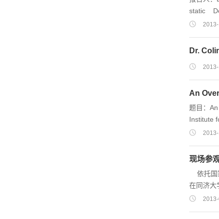
static 
one of th
2013-
technolog
systems, 
Dr. Col
His presen
2013-
An Over
题目：An Overvi
Institute fo
(周一) 下
2013-
现场参
依托国家
在同济大
2013-