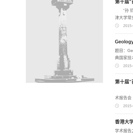
第十届“
modelling
“孙 钧
津大学常
14:0
2015-
工程学会
土木工程学
Geology
题目：Geo
典国家技术大学
2015-
第十届“
第十届“孙 钧讲座”学术报告1号通知 “孙 钧讲座基金”理事会将于2015年3月23日，在同济大学举办第十届“孙 钧讲座”学
术报告会
Phoon教授
2015-
香港大
学术报告