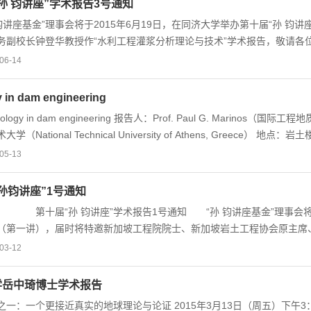
孙 钧讲座”学术报告3号通知
 the response of saline materials in the context of deep nuclear waste dis
讲座基金”理事会将于2015年6月19日，在同济大学举办第十届“孙 钧
务副校长钟登华教授作“水利工程灌浆分析理论与技术”学术报告，敬请各位拨
0-16:30地点：同济大学逸夫楼二楼演讲厅 主 办：“孙钧讲座基金”理
06-14
工程风险与保险研究分会 上海市土木工程学会岩土力学与工程专业
会地下工程专业委员会 &nb...
 in dam engineering
logy in dam engineering 报告人：Prof. Paul G. Mar
（National Technical University of Athens, Greece） 地点
05-13
孙钧讲座”1号通知
（第一讲），届时将特邀新加坡工程院院士、新加坡岩土工程协会原主席、新
作“Reliability of Geotechnical Structures”学术报告。敬请各位拨冗参加。讲座
03-12
学岳中琦博士学术报告
之一：一个更接近真实的地球理论与论证 2015年3月13日（周五）下午3：