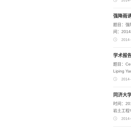
2014-
keep you 
forces be
强降雨
measuring
题目：强
间：201
2014-
学术报
题目：Centr
Liping 
interfa
2014-
of Tec
同济大
时间：2014年6月
岩土工程中的场与分布式
质工程教育部
2014-
州）高新