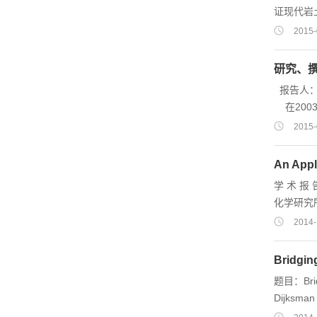
证现代岩
真实的地
2015-
近真实。
在不足和
研究、撰
通过大量
报告人：
生的各种
在200
报告。之
2015-
和科研院
体会，同
An Appl
站在本专
学 术 报 告 
照已知自然
化学研究所 
2014-
Bridgin
题目：Bridg
Dijksma
(周四) 上午10