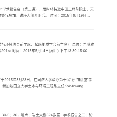
posal. The initial c...
讲座”学术报告会（第二讲），届时将特邀中国工程院院士、天
冗参加。讲座人简介附后。 时间：2015年6月19日
事会协 办：同济大学土木工程学院地下建筑与工程系 中国土木
委员会 上海市力学学会岩土力学专业委员会 上海市
inos（国际工程地质与环境协会前主席、希腊地质学会前主席） 单位：希腊雅
：岩土楼201室 时间：2015年5月14日(周四) 下午13:30-15:00
加坡国立大学土木与环境工程系主任Kok-Kwang
内容及讲座人简介附后。 时间：2015年3月23日下
午2:00~4:00 地点：同济大学逸夫楼二楼演讲厅 主 办：“孙钧讲座基金”理事会 协 办：同济大学土木工程学院地下建筑与工程系 &...
30-5：30，地点：岩土大楼524教室 学术报告之二：论