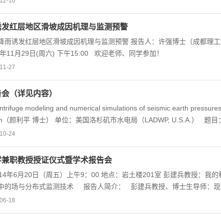
12-10
from sinking? This simple question is surprisingly difficult to answer. E
tween deeply buried grains in three dimensions. In my talk, I will des
诱发红层地区滑坡成因机理与监测预警
 forces inside a granular packing subject to controlled deformations. I
降雨诱发红层地区滑坡成因机理与监测预警 报告人：许强博士（成都理工大
4年11月29日(周六) 下午15:00 欢迎老师、同学参加！
11-27
告会（详见内容）
ifuge modeling and numerical simulations of seismic earth pressur
Yan（颜利平 博士） 单位：美国洛杉矶市水电局（LADWP, U.S.A.） 题目：An accura
cial multiphase flows on arbitrary unstructured grids 报告人：D
10-24
hnology, Japan） 时间：2014年11月3日(周一) 下午2:00 地点：岩土楼
学兼职教授授证仪式暨学术报告会
20日（周五）上午9：00 地点：岩土楼201室 彭建兵教授：我的科学研究—从区域稳定到黄土重大灾害 施 斌教授：地质与
监测技术 报告人简介： 彭建兵教授、博士生导师：现任长安大学地质灾害防治研究院院长，西部矿产资源与地
重点实验室主任；国家973项目首席科学家、国家科技进步二等奖第一完成人。 施 斌，教授、博士生导师
06-18
技术研究院院院长，南京大学地质工程与信息技术系主任；国家杰出青年