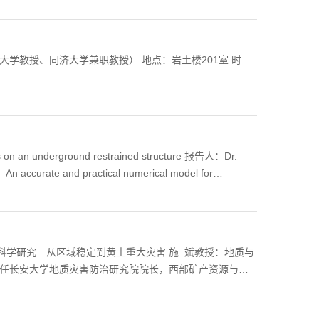
xperimentally, it is challenging to measure microscopic
cribe experiments in which we have succeeded in
 will detail how one can connect the measured micro...
学教授、同济大学兼职教授） 地点：岩土楼201室 时
es on an underground restrained structure 报告人：Dr.
te and practical numerical model for
r. Feng Xiao（肖锋 博士） 单位：日本东京工业大学（Tokyo Institute
201室 主持：黄雨 教授
：现任南京大学（苏
科学基金获得者。 欢迎各位师生参加！