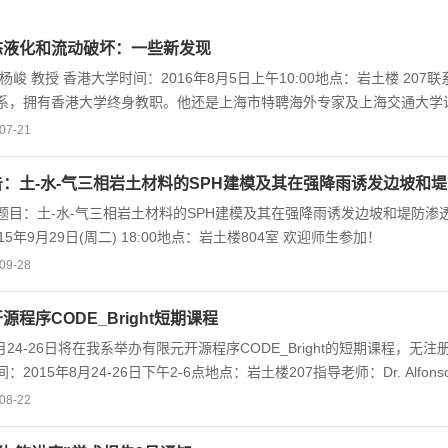
态液化和流动破坏：一些新发现
杨峻 教授 香港大学时间：2016年8月5日上午10:00地点：岩土楼 2
系，拥有香港大学终身教职。他还是上海市特聘海外专家及上海交通大学
ASCE）香港分会会长（2010-2011）、国际工程顾问公司港珠澳大
07-21
审专家。杨峻拥有浙江大学土木工程学士学位（最高荣誉毕业）、岩土工
工程、地震工程及其交叉领域，包括砂土在复杂应力条件下的液化机理、
：土-水-气三相岩土材料的SPH建模及其在强降雨诱发边坡和
境下的相互作用机理及实用分析方法开发、岩土颗粒材料多尺度静动力学
题目：土-水-气三相岩土材料的SPH建模及其在强降雨诱发边坡和堤防渗
并发表了170余篇研究论文...
15年9月29日(周二) 18:00地点：岩土楼804室 欢迎师生参加！
09-28
源程序CODE_Bright短期课程
8月24-26日将在我系举办有限元开源程序CODE_Bright的短期课
：2015年8月24-26日下午2-6点地点：岩土楼207指导老师：Dr. Alfons
 Code_Bright简介 CODE_BRIGHT is a general-purpose finite elem
08-22
cal Engineering and Geosciences of the Universitat Politécnica de Cat
chanical (THM) phenomena in geological media. The development o