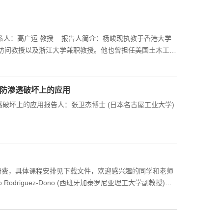
07联系人：高广运 教授 报告人简介：杨峻现执教于香港大学
访问教授以及浙江大学兼职教授。他也曾担任美国土木工程
桥特大项目岩土工程咨询专家以及国家重点基础研究发展计划项
程博士学位以及日本京都大学地震工程博士学位。他的研究
灾害及评估、地震场地效应及多维地震响应分析、土与结构
堤防渗透破坏上的应用
特性的实验与理论研究、以及离岸及近海工程中的复杂基础
透破坏上的应用报告人：张卫杰博士 (日本名古屋工业大学)
程，无注册费，具体课程安排见下载文件，欢迎感兴趣的同学和老师
o Rodriguez-Dono (西班牙加泰罗尼亚理工大学副教授)具
ent program developed by the Department of
alunya (DIT-UPC) for the analysis of coupled thermo-
f CODE_BRIGHT started in 1990 with the purpose of