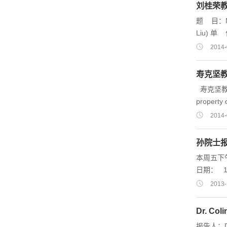
刘桂荣教授:M
题 目：Mesh
Liu) 单 
联 系 人：
2014-
西北大学 
Schola
寿克坚教授：O
Pr...
寿克坚教授：On the frictional property of lubricants and its impact on soil-pipe interaction of pipe-jack 报告题目: On the frictional
property of lu
岩土楼207会议室 时间: 2014年4月3日 14：00 报告人简介: Experience 20
2014-
孙院士
本周五下
2013-
Dr. Col
报告人：Dr. 