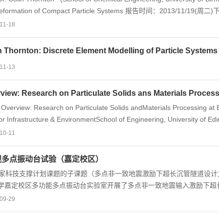
Deformation of Compact Particle Systems 报告时间：2013/11/19(周
e pioneers of the application of the Discrete Element Method (DEM) to t
11-18
y. Since 1980, he has developed leading software for the simulation of
agglomerate impact coalescence, fracture and attrition, hopper flow, die 
in Thornton: Discrete Element Modelling of Particle Systems
tation will start by recalling the origins of discrete element modeling of p
11-13
view: Research on Particulate Solids ans Materials Proces
ew: Research on Particulate Solids andMaterials Processing at Edinburgh 报告人：Prof. Jin Y. Ooi & D
r Infrastructure & EnvironmentSchool of Engineering, University of Edinburgh, UK 地 点：岩土楼201室
午14:00 联 系 人: 黄雨 教授
10-11
观多点振动台试验（嘉定校区）
科技支撑计划课题的子课题（多点非一致地震激励下超长沉管隧道设计方法
学嘉定校区多功能多点振动台实验室开展了多点非一致地震输入激励下超
09-29