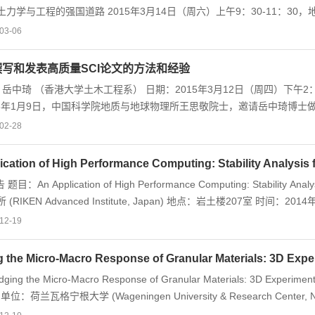
土力学与工程的强国道路 2015年3月14日（周六）上午9：30-11：3
球理论与论证 报告提纲：众多科学家对地球的三百多年的研究和论证，
03-06
它们包括地球的核幔壳球圈层、地槽学说、板块理论、生物进化论、岩石
不完善之处。例如，用现有地球理论，人们还是不能预测地震等自然灾害
写和发表高质量SCI论文的方法和经验
事实与想象，介绍和论证他对地球现状、历史和未来的研究和认识。这样
岳中琦 （香港大学土木工程系） 日期：2015年3月12日（周四）下午2：
现象，可更有效合理地预测、预防包括...
3年1月9日，中国科学院地质与地球物理所王思敬院士，邀请岳中琦博士
后的十多年，岳中琦博士又应邀在中国科学院研究生院地球科学学院、北
02-28
所做了63场相关学术报告。在报告中，岳中琦博士，通过他本人三十多年
大家分析、阐明、说明、分享了，如何研究、撰写和发表高质量SCI论文
ication of High Performance Computing: Stability Analysis f
业知识和能力的边界和前沿，先看到、想到自然现象和问题；造图、用图
题目：An Application of High Performance Computing: Stability 
规...
(RIKEN Advanced Institute, Japan) 地点：岩土楼207室 时间：201
12-19
g the Micro-Macro Response of Granular Materials: 3D Exp
ing the Micro-Macro Response of Granular Materials: 3D Experimen
n 单位：荷兰瓦格宁根大学 (Wageningen University & Research Cent
:00 摘要：If you walk on sand, it supports your weight. How do the di