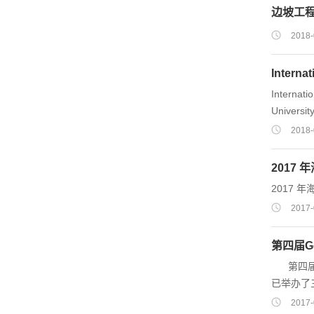
边坡工
2018-
Interna
Internati
Universit
design me
2018-
based des
dynamic b
2017
prevent a
2017
Design of
2017-
第四届G
第四届Ge
已举办了
前岩土工
2017-