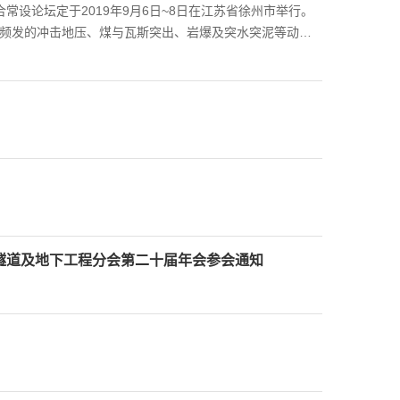
设论坛定于2019年9月6日~8日在江苏省徐州市举行。
中频发的冲击地压、煤与瓦斯突出、岩爆及突水突泥等动力
问题。会议特邀中俄两国的知名学者作学术报告，以便更好
及相关领域研究的专家、学者和工程技术人员等积极报名参
论、新方法及发展方向（2）深部多场耦合条件下岩体非线性
斯突出、岩爆及突水突泥等动力学灾害机理与防控（5）深
会隧道及地下工程分会第二十届年会参会通知