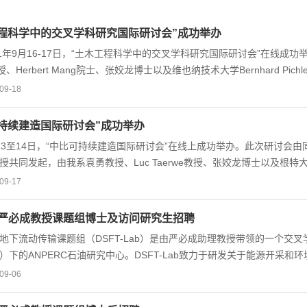
工程科学中的交叉学科研究国际研讨会”成功举办
年9月16-17日，“土木工程科学中的交叉学科研究国际研讨会”在线成
、Herbert Mang院士、张姣龙博士以及维也纳技术大学Bernhard 
纳技术大学材料与结构力学研究所、中奥隧道与地下工程研究中心（ACTU
09-18
技术大学、德国波鸿鲁尔大学、瑞典林奈大学、美国麻省理工学院、重庆
知名高校约140名师生代表参加。 此次研讨会的开幕式由同济大学土
持续建造国际研讨会”成功举办
学副校长Josef Eberhardsteiner、中国驻奥地利科技参赞雷风云、奥地利
至14日，“中比可持续建造国际研讨会”在线上成功举办。此次研讨会由
..
e教授共同发起，由我系袁勇教授、Luc Taerwe教授、张姣龙博士以及根特大学
欢军教授主持，同济大学常务副校长吕培明教授、比利时根特大学校长Rik Va
09-17
院特聘外籍教授Luc Taerwe出席并分别致辞。各位嘉宾回顾了同济大
深入的科技合作的美好愿景。 本次研讨会历时两天，主题包括“新型建筑材
T严必成教授课题组博士及访问研究生招聘
”等多个方面。1...
流动传输课题组（DSFT-Lab）是由严必成助理教授带领的一个交
ST）下的ANPERC石油研究中心。DSFT-Lab致力于研发关于能源开
为两个方向。研究方向一：攻关数字驱动算法和工作流程的研发，以实现
09-06
优化和管理。研究方向二：基于多孔介质流体力学的数值模拟的算法研法
动传输，以及其与热传导和岩石力学的耦合过程模拟。本课题组计划于20