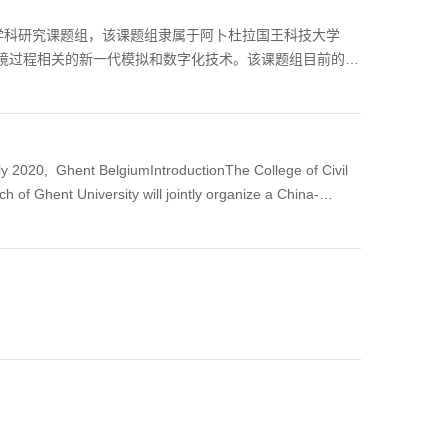
EM）的硕士研究生； 有兴趣结合编程、数值模拟或数据驱
学科研究课题组，该课题组隶属于阿卜杜拉国王科技大学
采和环境过程相关的新一代模拟和数字化技术。该课题组目前的研
油气、地热开发以及二氧化碳地质埋存等地下工程过程的高
和软件开发，模拟过程包括非均质多孔介质中多相态、多组
划招收背景合适的博士后研究员从事以上两个研究方向的研
； 具备良好的英文学术沟通能力；具备竞争力的条件： 具备
ly 2020, Ghent BelgiumIntroductionThe College of Civil
 of Ghent University will jointly organize a China-
gium, financially supported by the Graduate School of
mong Ph.D students, to expand their global perspective,
rsity. The activities of this event include lectures,
15 Ph.D. students from the Magnel Laboratory...