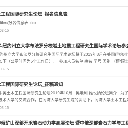
木工程国际研究生论坛_报名信息表
es/files/报名信息表.xlsx
03-15
学-纽约州立大学布法罗分校岩土地震工程研究生国际学术论坛参
约州立大学布法罗分校研究生国际学术论坛将于2019年8月在美国纽约
作日）。 参加人员名单 姓名 学号 类别 （博/硕士生） 联系电话 邮箱 杨喻声 1610206 博士生
ngji.edu.cn 梁轩 1710184 博士生 18721956212
03-15
7 1810745@tongji.edu.cn 袁强 1810189 博士生 15816834405
yuxuanyuan1125@163.com 左康乐 ...
木工程国际研究生论坛_征稿通知
中奥土木工程国际研究生论坛2019年10月 奥地利 维也纳论坛简介 
技术大学的交流合作，在同济大学研究生院的资助下，同济大学土木工程学
9年10月在奥地利维也纳联合举办“中奥土木工程国际研究生论坛”。该论
03-15
坛拟邀请维也纳技术大学土木工程学院的知名教授：Christian Hellmich， Johann
ler参加研讨。现将从维也纳技术大学选拔10名博士/硕士研究生，从同济大学
中俄矿山深部开采岩石动力学高层论坛 暨中俄深部岩石力学与工
重要日期：3月15-22日: 请有意参加论坛的同学填写报名信息表、草拟英