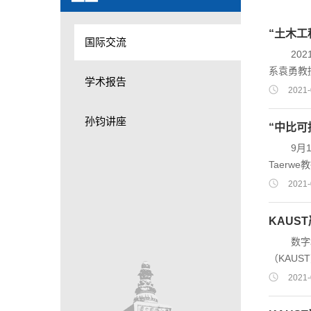
“土木
国际交流
2021
系袁勇教授
学术报告
系、维也
2021-
利维也纳
孙钧讲座
多所世界
“中比可
也纳技术大
9月13
（OeAD）.
Taerw
副院长蒋
2021-
女士、我
为广阔和
KAUS
续建造技术
数字地下
（KAU
究基本分
2021-
效预测、
分流体流