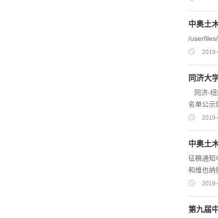
中奥土
/userfil
2019-
同济大
同济-纽
名单公示如下（公示时间为5个工
15692136558 ysyang@tongji.edu.cn 葛一荀 1710748 博士生 17621622013 ceyxunge@to
2019-
lxuan406@126.com 于晓宇 1810745 博士生 1772121428
中奥土
征稿通知
和维也纳
于201
2019-
形式开展。论
Pich
第九届
活动。 