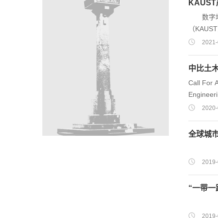
KAUS
即将毕业
数字地下
动技术（
（KAU
究基本分
2021-
效预测、
分流体流
中比土木
究。基本
Call For 
对多孔介
Engineeri
Belgium F
2020-
Tongji Un
and to en
全球城
discussio
2019-
“一带一
2019-