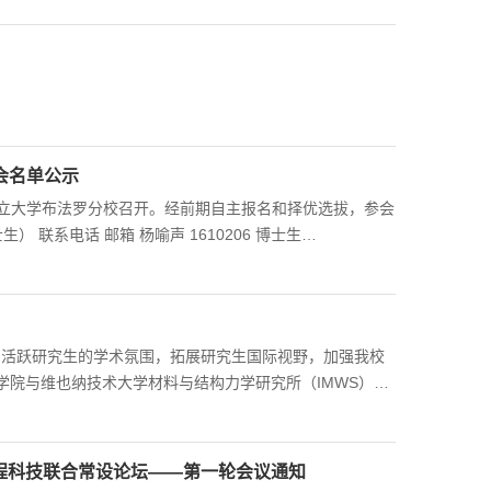
会名单公示
州立大学布法罗分校召开。经前期自主报名和择优选拔，参会
为了活跃研究生的学术氛围，拓展研究生国际视野，加强我校
院与维也纳技术大学材料与结构力学研究所（IMWS）将
坛将以学术报告、论文交流、专题研讨、以及实验室参观等多种
 Kollegger，Christian Bucher，Bernhard
土木工程学院选拔 15 名博士/硕士研究生赴维也纳参加交流
程科技联合常设论坛——第一轮会议通知
文摘要（无格式要求，字数150字以内），通过电子邮件将报