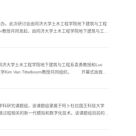
功举办。此次研讨会由同济大学土木工程学院地下建筑与工程
Pichler教授共同发起，由同济大学土木工程学院地下建筑与工程
E）、中欧计算力学协会（CEACM）共同举办。来自奥地
大学、上海交通大学、中国矿业大学、北京航天航空大学等
木工程学院院长周颖主持，同济大学常务副校长吕培明、维
驻沪总领事Helmut Rakowitsch、奥地利交流中心
同济大学土木工程学院地下建筑与工程系袁勇教授和Luc
Kim Van Tittelboom教授共同组织。 开幕式由我院
n de Walle教授、中国驻比利时大使馆科技参赞郭晓林
学与根特大学两校以及中比两国的合作历史，表达了对未来更
料”、“新型结构体系”、“高性能计算分析方法”、“可持
叉学科研究课题组，该课题组隶属于阿卜杜拉国王科技大学
采和环境过程相关的新一代模拟和数字化技术。该课题组目前的研
油气、地热开发以及二氧化碳地质埋存等地下工程过程的高
和软件开发，模拟过程包括非均质多孔介质中多相态、多组
22年春季和秋季学期对外招收博士研究生若干，以及近期