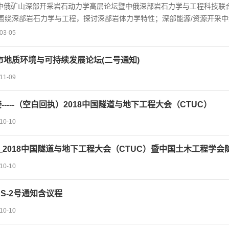
俄矿山深部开采岩石动力学高层论坛暨中俄深部岩石力学与工程科技联合常
nbs...
围绕深部岩石力学与工程，探讨深部岩体力学特性；深部能源/资源开采
及防控；深部开采过程中工程岩体动力学响应及稳定性控制等学术与技术
03-05
部岩石力学的发展，促进高端学术交流。热忱欢迎广大从事深部岩石力学
议。现将会议有关事项通知如下：一、会议主题（1）深部工程中的新理
城市地质环境与可持续发展论坛(二号通知)
性（3）深部围岩非协调变形机理与对策（4）深部开采冲击地压、煤与瓦
11-09
程灾变监测预警与风险评价（6）复杂地层与深...
-----（空白回执）2018中国隧道与地下工程大会（CTUC）
10-10
_2018中国隧道与地下工程大会（CTUC）暨中国土木工程学
10-10
FUS-2号通知含议程
10-10