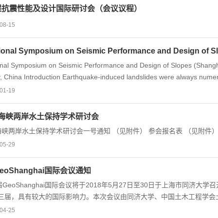
程抗震性能及设计国际研讨会（会议议程）
08-15
tional Symposium on Seismic Performance and Design of S
onal Symposium on Seismic Performance and Design of Slopes (Shangha
y, China Introduction Earthquake-induced landslides were always numer
thod of slope, it has developed from empirical design, specification 
01-19
ign. However, there are still many challenges in the seismic design of s
ehaviors of soil and slopes subjected to earthquake, improvement and i
 年海峡两岸水土保持学术研讨会
nd mitigate the landslide disaster triggered by earthquake, the First
 年海峡两岸水土保持学术研讨会一号通知 （见附件） 参会报名表 （见附件
 Slopes aims...
05-29
eoShanghai国际会议通知
oShanghai国际会议将于2018年5月27日至30日于上海市同济大学召
三届，具有较大的国际影响力。本次会议由同济大学、中国土木工程学会
程领域国际研究热点，集思广益，学科交叉，为与会专家学者提供一个学
04-25