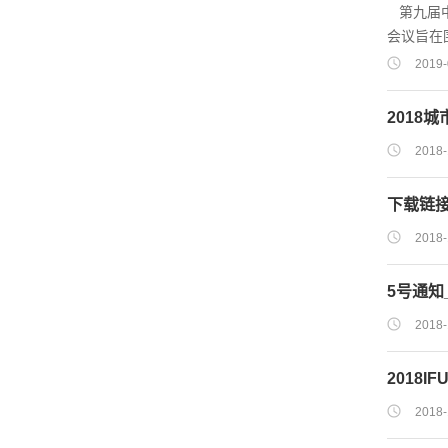
第九届中
名信息表 &
会议旨在
灾害机理
2019-
地推动深
加本次会
2018
动力学特
2018-
部地下工
下载链接
2018-
5号通知
2018-
2018I
2018-