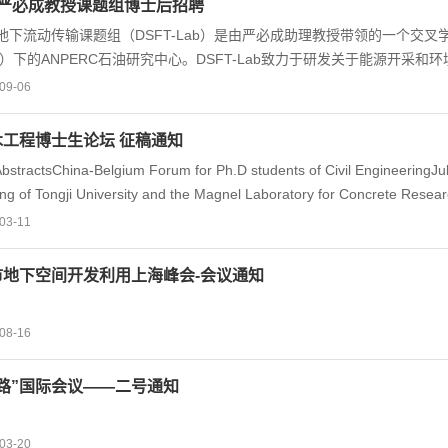
T严必成教授课题组博士后招聘
的访问硕士研究生若干（即日开始可招）。基本招聘要求： 理工科（ST
流动传输课题组（DSFT-Lab）是由严必成助理教授带领的一个交叉
机器、深度学习）解决复杂工程问题； 具...
ST）下的ANPERC石油研究中心。DSFT-Lab致力于研发关于能源开
为两个方向。研究方向一：攻关数字驱动算法和工作流程的研发，以实现
09-06
优化和管理。研究方向二：基于多孔介质流体力学的数值模拟的算法研法
动传输，以及其与热传导和岩石力学的耦合过程模拟。目前，本课题组计
工程博士生论坛 征稿通知
招聘要求： 理工科（STEM）博士毕业； 已有良好的期刊文章发表经历
AbstractsChina-Belgium Forum for Ph.D students of Civil EngineeringJu
质多相流动的基本知识； 熟悉掌握编...
ng of Tongji University and the Magnel Laboratory for Concrete Research
orum for Ph.D students of Civil Engineering in July 2020, at Ghent Bel
03-11
iversity. The aim of this event is to enliven the academic atmosphere a
hance the existing cooperation between Tongji University and Ghent Unive
市地下空间开发利用上海峰会-会议通知
ns, and visit of laboratories. We are planning to invite professors and 
08-16
路”国际会议——二号通知
03-20