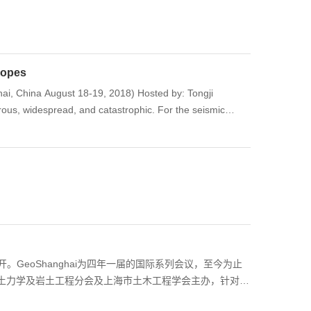
lopes
i, China August 18-19, 2018) Hosted by: Tongji
ous, widespread, and catastrophic. For the seismic
design based on pseudo-static method, into performance
lope, such as uncertainties in the seismic design,
nnovation of seismic design method, etc. In order to
 International Symposium on Seismic Performance and
）
开。GeoShanghai为四年一届的国际系列会议，至今为止
土力学及岩土工程分会及上海市土木工程学会主办，针对当
术交流、思想碰撞、探讨合作的平台。会议官网：