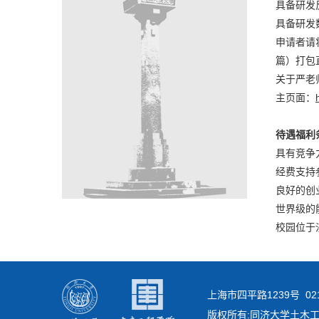
具备研发
具备研发
申请者请
篇）打包直
关于严老
主页面：
待遇福利
具有竞争
经费支持
良好的创
世界级的
校园位于
上海市四平路1239号 021-
版权所有:同济大学土木