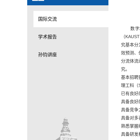
国际交流
数字地下
学术报告
（KAU
究基本分
效预测、
孙钧讲座
分流体流
究。
基本招聘
理工科（
已有良好
具备良好
具备竞争
具备对多
熟悉掌握编程
具备研发