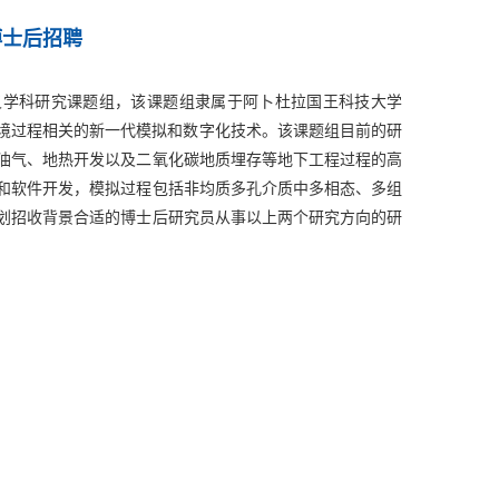
博士后招聘
叉学科研究课题组，该课题组隶属于阿卜杜拉国王科技大学
采和环境过程相关的新一代模拟和数字化技术。该课题组目前的研
油气、地热开发以及二氧化碳地质埋存等地下工程过程的高
和软件开发，模拟过程包括非均质多孔介质中多相态、多组
划招收背景合适的博士后研究员从事以上两个研究方向的研