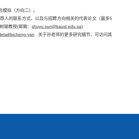
合模拟（方向二）。
三个推荐人的联系方式，以及与招聘方向相关的代表论文（最多5
者孙树瑜教授(邮箱：
shuyu.sun@kaust.edu.sa
).
detail/bicheng-yan
. 关于孙老师的更多研究细节，可访问其