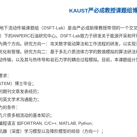
KAUST严必成教授课题组
流动传输课题组（DSFT-Lab）是由严必成助理教授带领的一个交
ST）下的ANPERC石油研究中心。DSFT-Lab致力于研发关于能源开
为两个方向。研究方向一：攻关数字驱动算法和工作流程的研发，以实现
优化和管理。研究方向二：基于多孔介质流体力学的数值模拟的算法研法
动传输，以及其与热传导和岩石力学的耦合过程模拟。目前，本课题组计
要求：
STEM）博士毕业；
的期刊文章发表经历；
的英文学术沟通能力；
力的条件：
孔介质多相流动的基本知识；
语言 如FORTRAN, C/C++, MATLAB, Python;
机器（深度）学习模型以及降阶模型的经验（方向一）；