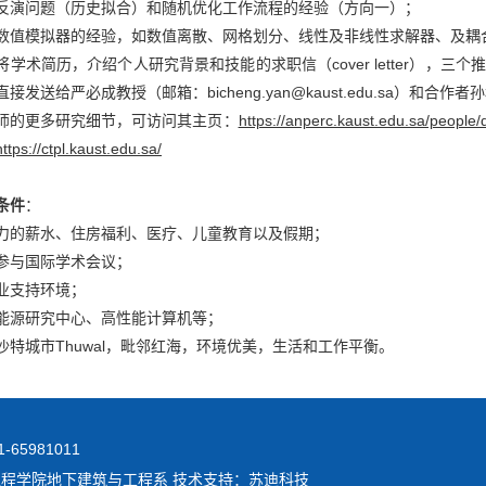
反演问题（历史拟合）和随机优化工作流程的经验（方向一）；
数值模拟器的经验，如数值离散、网格划分、线性及非线性求解器、及耦
将学术简历，介绍个人研究背景和技能的求职信（cover letter），
接发送给严必成教授（邮箱：bicheng.yan@kaust.edu.sa）和合作
师的更多研究细节，可访问其主页：
https://anperc.kaust.edu.sa/people/
https://ctpl.kaust.edu.sa/
条件
：
力的薪水、住房福利、医疗、儿童教育以及假期；
参与国际学术会议；
业支持环境；
能源研究中心、高性能计算机等；
沙特城市Thuwal，毗邻红海，环境优美，生活和工作平衡。
65981011
工程学院地下建筑与工程系 技术支持：苏迪科技