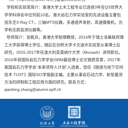
学校和实验室简介：香港大学土木工程专业已连续3年在QS世界大
学学科排名中位列前10名。港大岩石力学实验室的先进设备主要包
括东芝X-Ray CT，三轴MTS仪器，多通道声发射，高速摄像机，光
学和无损监测仪器等。
导师简介：张乾兵，香港大学助理教授，2014年于瑞士洛桑联邦理
工大学获得博士学位，随后在剑桥大学卡文迪许实验室从事博士后
研究，2015-2017年任澳大利亚莫纳什大学（Monash）讲师职位。
2016年获国际岩石力学学会ISRM最佳博士论文银质奖章，2017年
美国岩石力学学会“未来领导人计划”入选者，现任《隧道与地下空间
技术 TUST》国际SCI学报副主编。主要从事岩石动力学、新型量测
方法的研制和工程应用方面的研究。联系方式：
qianbing.zhang@alumni.epfl.ch