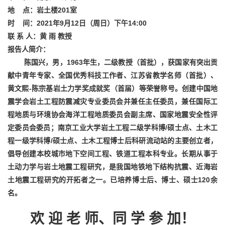
地 点：岩土楼201室
时 间：2021年9月12日（周日）下午14:00
联 系 人：黄 雨 教授
报告人简介：
陈国兴，男，1963年生，二级教授（首批），获国家有突出贡
献中青年专家、全国优秀科技工作者、江苏省教学名师（首批）、
黄文熙-陈宗基岩土力学奖成就奖（首届）等荣誉称号。创建中国地
震学会岩土工程防震减灾专业委员会并兼任主任委员，兼任国际工
程地质与环境协会海洋工程地质委员会副主席、国家地震安全性评
定委员会委员；南京工业大学岩土工程二级学科博/硕士点、土木工
程一级学科博/硕士点、土木工程博士后科研流动站的主要创立者，
倡导创建本校城市地下空间工程、铁道工程本科专业。长期从事于
土动力学与岩土地震工程研究，是我国地铁地下结构抗震、近海岩
土地震工程研究的开拓者之一。已培养博士后、博士、硕士120余
名。
欢 迎 老 师、同 学 参 加！