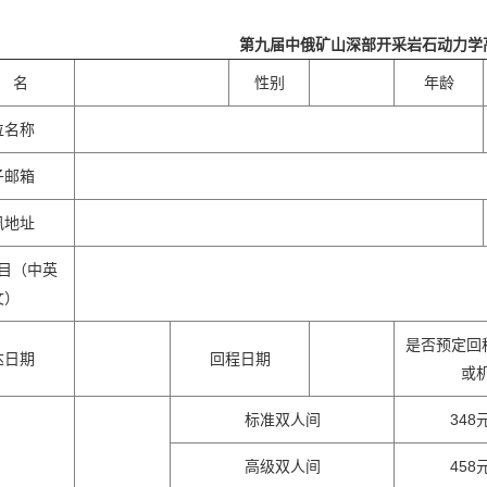
第九届中俄矿山深部开采岩石动力学
 名
性别
年龄
位名称
子邮箱
讯地址
目（中英
文）
是否预定回
达日期
回程日期
或
标准双人间
348
高级双人间
458