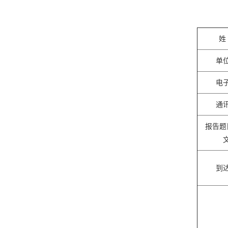
姓
单
电
通
报告题
到