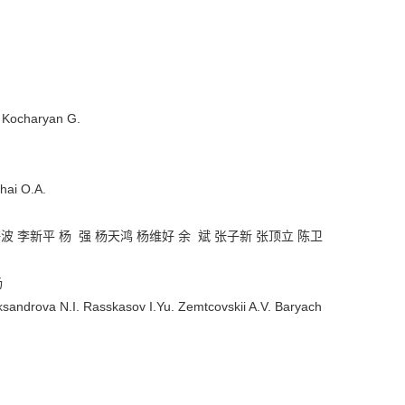
ocharyan G.
ai O.A.
波 李新平 杨 强 杨天鸿 杨维好 余 斌 张子新 张顶立 陈卫
杨
eksandrova N.I. Rasskasov I.Yu. Zemtcovskii A.V. Baryach