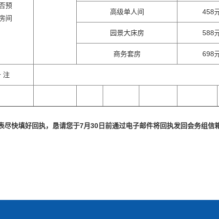
否预
高级单人间
458
房间
园景大床房
588
商务套房
698
 注
表尽快填好回执，恳请您于
7
月
30
日前通过电子邮件将回执发回会务组信