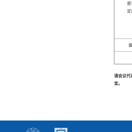
是
定
备
请会议代
宜。