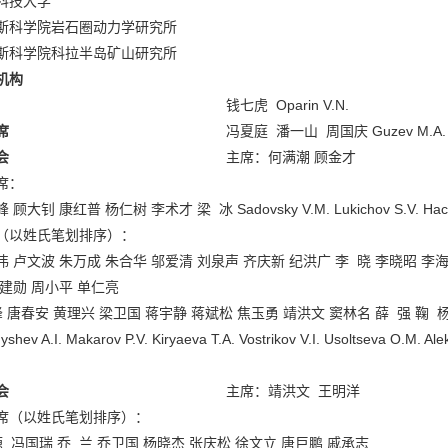
科技大学
斯科学院岩石圈动力学研究所
斯科学院科拉半岛矿山研究所
机构
钱七虎 Oparin V.N.
席
冯夏庭 潘一山 周国庆 Guzev M.A. K
会
主席：何满潮 顾金才
席：
 顾大钊 康红普 杨仁树 李术才 梁 冰 Sadovsky V.M. Lukichov S.V. Hach
（以姓氏笔划排序）：
伟 卢文波 朱万成 朱合华 邬爱清 刘泉声 齐庆新 纪洪广 李 晓 李晓昭 李海
陈建勋 周小平 单仁亮
峰 唐春安 黄理兴 梁卫国 蒋宇静 蒋斌松 焦玉勇 靖洪文 窦林名 薛 强 鞠 
shev A.I. Makarov P.V. Kiryaeva T.A. Vostrikov V.I. Usoltseva O.M. Al
会
主席：靖洪文 王明洋
席（以姓氏笔划排序）：
源 冯国瑞 乔 兰 乔卫国 杨晓杰 张庆松 徐文立 唐巨鹏 戚承志