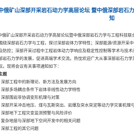
中俄矿山深部开采岩石动力学高层论坛 暨中俄深部岩石
知
俄矿山深部开采岩石动力学高层论坛暨中俄深部岩石力学与工程科技联合常
围绕深部岩石力学与工程，探讨深部岩体力学特性；深部能源/资源开采
及防控；深部开采过程中工程岩体动力学响应及稳定性控制等学术与技术
部岩石力学的发展，促进高端学术交流。热忱欢迎广大从事深部岩石力学
议。现将会议有关事项通知如下：
主题
）深部工程中的新理论、新方法及发展方向
）深部多场耦合条件下岩体非线性动力学特性
）深部围岩非协调变形机理与对策
）深部开采冲击地压、煤与瓦斯突出、岩爆及突水突泥等动力学灾害机理
）深部地下工程灾变监测预警与风险评价
）复杂地层与深部地下空间开发中的相关问题
）深部工程的其它问题