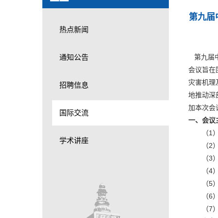
第九届
热点新闻
通知公告
第九届中
会议旨在
灾害机理
招聘信息
地推动深
加本次会
国际交流
一、会议
（1
学术讲座
（2
（3
（4
（5
（6
（7