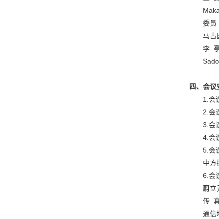
Maka
委员
马占国
李 
Sado
四、会议
1.会
2.
3.
4.
5.
中方
6.
蔚立元
传 真
通信