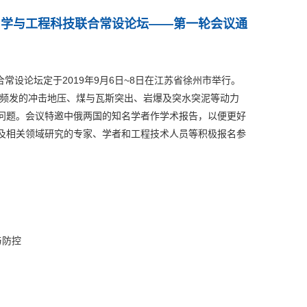
力学与工程科技联合常设论坛——第一轮会议通
设论坛定于2019年9月6日~8日在江苏省徐州市举行。
中频发的冲击地压、煤与瓦斯突出、岩爆及突水突泥等动力
问题。会议特邀中俄两国的知名学者作学术报告，以便更好
及相关领域研究的专家、学者和工程技术人员等积极报名参
与防控