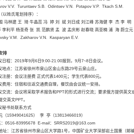
rov V.V. Turuntaev S.B. Odintsev V.N. Potapov V.P. Tkach S.M.
（以姓氏笔划排序）：
 马林建 王 琦 牛晶蕊 冯 婷 刘 斌 刘日成 刘江峰 苏海健 李 杰 李 明
亭 李利平 杨圣奇 张 凯 范鹏贤 孟 波 孟庆彬 赵春晓 高亚楠 浦 海 蔚立元
vsky V.M. Zakharov V.N. Kasparyan E.V.
安排
议日程：2019年9月6日9:00-21:00报到，9月7~8日会议。
会议地点：江苏省徐州市泉山区金山东路29号云泉山庄。
会议注册：会议注册费 正式代表1400元；学生代表800元。
会议费用：住宿和往返交通费自理，餐饮由会议统一安排。
会议交流：会议将采取学术报告和PPT的形式进行交流；要求俄方提供英文或
提交英文PPT。
会议秘书处联系方式
（15949041625） 李 亭（13813466019）
：0516-83995678 E-mail：
SRRS2019@163.com
地址：江苏省徐州市泉山区大学路1号，中国矿业大学深部岩土国重（邮编：