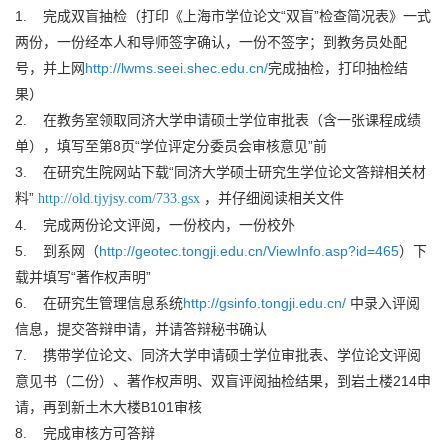
1. 完成双盲抽检（打印《上海市学位论文“双盲”检查简况表》一式
两份，一份经本人和导师签字确认，一份不签字；到教务员处配
号，并上网
http://lwms.seei.shec.edu.cn/
完成抽检，打印抽检结
果）
2. 在教务室领取同济大学申请硕士学位审批表（含一张课程成绩
单），填写至第8页“学位评定分委员会审核意见”前
3. 在研究生院网站下载“同济大学硕士研究生学位论文答辩相关材
料”
，并仔细阅读相关文件
http://old.tjyjsy.com/733.gsx
4. 完成两份论文评阅，一份校内，一份校外
5. 到系网（
http://geotec.tongji.edu.cn/ViewInfo.asp?id=465
）下
载并填写“著作权声明”
6. 在研究生管理信息系统
http://gsinfo.tongji.edu.cn/
中录入评阅
信息，提交答辩申请，并请答辩秘书确认
7. 携带学位论文、同济大学申请硕士学位审批表、学位论文评阅
意见书（二份）、著作权声明、双盲评阅抽检结果，到岩土楼214申
请，再到新土木大楼B101审核
8. 完成审核方可答辩