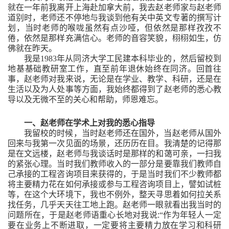
就在一年前我离开上海赴加拿大前，我去赵老师家与赵老师
道别时，老师还不停地与我谈到他有关中英文专著的撰写计
划，当时老师的喉咙虽然有点沙哑，但依然是那样孜孜不
倦，依然是那样充满信心。老师的音容笑貌，栩栩如生，仿
佛就在昨天。
我是
1983
年从同济大学工民建本科毕业的，然后留校到
地基基础教研室工作，直至前年退休始终在同济。回首往
事，赵老师对我来说，无论是在学业、教学、科研，还是在
生活以及为人处事等方面，我始终都得到了赵老师的悉心教
导以及无微不至的关心和帮助，师恩难忘。
一、赵老师在学术上对我的悉心指导
我留校的时候，当时赵老师还在国外，当赵老师从国外
回来与我第一次见面的场景，还历历在目。我清楚的记得那
是在文远楼，赵老师与我谈话时是那样的和蔼可亲，一扫我
的紧张心理。当时我们教师收入的一部分是要靠我们教师自
己承接的工程咨询项目来获得的，于是当时我们不少教师都
将主要精力花在如何承接或参与工程咨询项目上，譬如试桩
等，在这个大环境下，我也不例外，整天寻思着如何拉关系
找任务，几乎天天往工地上跑。赵老师一眼就看出我当时的
问题所在，于是赵老师语重心长地对我说
:
“
作为年轻人一定
要在业务上不断进取，一定要将主要精力放在学习和科研