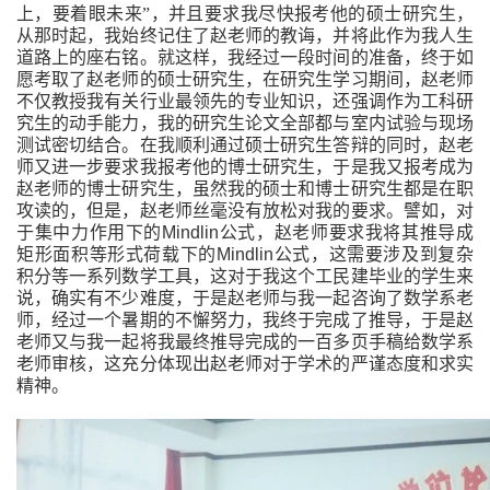
上，要着眼未来
”
，并且要求我尽快报考他的硕士研究生，
从那时起，我始终记住了赵老师的教诲，并将此作为我人生
道路上的座右铭。就这样，我经过一段时间的准备，终于如
愿考取了赵老师的硕士研究生，在
研究生学习期间，赵老师
不仅教授我有关行业最领先的专业知识，还强调作为工科研
究生的动手能力，我的研究生论文全部都与室内试验与现场
测试密切结合。
在我顺利通过硕士研究生答辩的同时，赵老
师又进一步要求我报考他的博士研究生，于是我又报考成为
赵老师的博士研究生，虽然我的硕士和博士研究生都是在职
攻读的，但是，赵老师丝毫没有放松对我的要求。譬如，对
于集中力作用下的
Mindlin
公式，赵老师要求我将其推导成
矩形面积等形式荷载下的
Mindlin
公式，这需要涉及到复杂
积分等一系列数学工具，这对于我这个工民建毕业的学生来
说，确实有不少难度，于是赵老师与我一起咨询了数学系老
师，经过一个暑期的不懈努力，我终于完成了推导，于是赵
老师又与我一起将我最终推导完成的一百多页手稿给数学系
老师审核，这充分体现出赵老师对于学术的严谨态度和求实
精神。