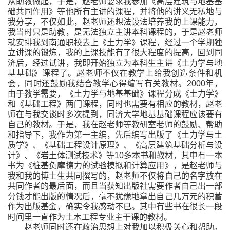
从助教做起，于是，赵老师要求我参加《高层建筑与地基基
础共同作用》等他所有主讲的课程，并将他的讲义无私地与
我分享，不仅如此，赵老师还想法设法培养我的上课能力，
我当时只是助教，是无法独立主讲本科课程的，于是赵老师
就安排我到南通职校去上《土力学》课程，经过一个学期独
立讲课的锻炼，我的上课技能有了很大程度的提高，回到同
济后，经过试讲，我即开始独立为本科生主讲《土力学与地
基基础》课程了。赵老师不仅在教学上给我创造条件和机
会，同时还鼓励我结合教学心得编写有关教材。
2000
年，
由于教学需要，《土力学与地基基础》课程分成《土力学》
和《基础工程》两门课程，同时也需要有相应的教材，赵老
师在与我交谈时多次提到，同济大学地基基础课程应该要有
自己的教材。于是，我在赵老师等教研室老师的鼓励、帮助
和指导下，我作为第一主编，先后编写出版了《土力学与土
质学》、《基础工程设计原理》、《高层建筑基础分析与设
计》、《岩土体测试技术》等
10
多本书和教材，其中有一本
书为《桩基负摩擦力的试验模拟和计算应用》，是赵老师与
我和我的博士生共同撰写的，赵老师不仅将自己的名字放在
共同作者的最后面，而且当获知出版社需要作者自己出一部
分钱才能出版的情况后，毫不犹豫地拿出自己几万元的积蓄
作为出版基金，确实令我感动不已。其中有些书在很长一段
时间里一直作为土木工程专业主干课的教材。
赵老师同时还在政治思想上对我加以积极关心和帮助。