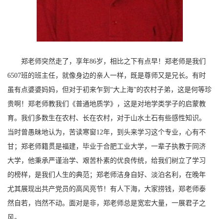
郑老师突然走了，享年
86
岁，相比之下有点早！郑老师是我们
6507
班的班主任，就像身边的亲人一样，既是尊师又是兄长。有时
虽有点婆婆妈妈，但对于初来乍到“大上海”的农村子弟，这是何等珍
贵啊！郑老师教我们《普通地质学》，这是对地学类学子的启蒙教
育。我们多数生在农村、长在农村，对于山水土石有些感性知识。
当时曾愚昧地认为，苦读寒窗
12
年，到头来学习这个专业，心有不
甘；郑老师籍贯是福建，毕业于合肥工业大学，一辈子执教于同济
大学，他秉承严谨治学、艰苦朴素的优良传统，给我们树立了学习
的榜样，是我们人生的典范；郑老师洁身自好、淡泊名利，在晚年
尤其展现出共产党员的高风亮节！有人下海，大家捞钱，郑老师泰
然自若，岿然不动。面对是非，郑老师总是宽宏大量，一展君子之
风。