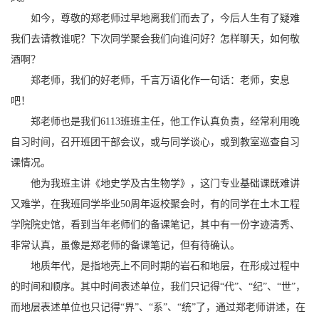
如今，尊敬的郑老师过早地离我们而去了，今后人生有了疑难
我们去请教谁呢？下次同学聚会我们向谁问好？怎样聊天，如何敬
酒啊？
郑老师，我们的好老师，千言万语化作一句话：老师，安息
吧！
郑老师也是我们
6113
班班主任，他工作认真负责，经常利用晚
自习时间，召开班团干部会议，或与同学谈心，或到教室巡查自习
课情况。
他为我班主讲《地史学及古生物学》，这门专业基础课既难讲
又难学，在我班同学毕业
50
周年返校聚会时，有的同学在土木工程
学院院史馆，看到当年老师们的备课笔记，其中有一份字迹清秀、
非常认真，虽像是郑老师的备课笔记，但有待确认。
地质年代，是指地壳上不同时期的岩石和地层，在形成过程中
的时间和顺序。其中时间表述单位，我们只记得“代”、“纪”、“世”，
而地层表述单位也只记得“界”、“系”、“统”了，通过郑老师讲述，在