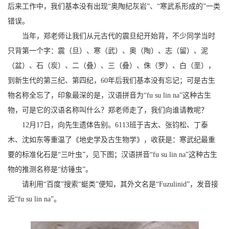
后来工作中，我们基本没有出现“奥陶纪灰岩”、“寒武系形成的”一类
错误。
当年，郑老师让我们从元古代的震旦纪开始背，不少同学当时
只背第一个字：震（旦）、寒（武）、奥（陶）、志（留）、泥
（盆）、石（炭）、二（叠）、三（叠）、侏（罗）、白（垩），
到新生代的第三纪、第四纪，
60
年后我们基本没有忘记；可是古生
物名称全忘了，印象最深的是，汉语拼音为“
fu su lin na
”这种古生
物，可是它的汉语名称叫什么？郑老师走了，我们向谁请教呢？
12
月
17
日，向先生遗体告别。
6113
班于吉太、张钧松、丁泰
木、沈如东等重温了《地史学及古生物学》，收获是：寒武纪最重
要的标准化石是“三叶虫”，见下图；汉语拼音“
fu su lin na
”这种古生
物的推测名称是“纺锤虫”。
请利用“百度”搜索“蜓类”便知，其外文名是“
Fuzulinid
”，发音接
近“
fu su lin na
”。