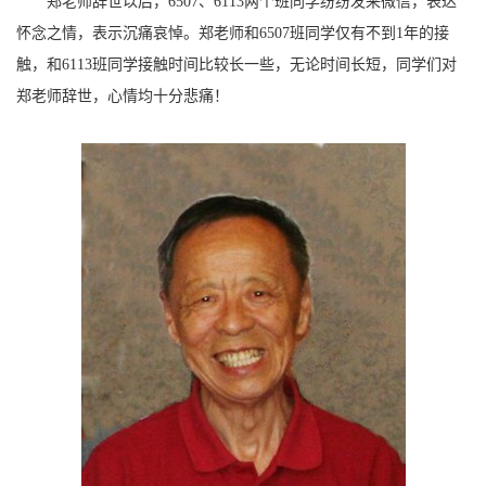
郑老师辞世以后，
6507
、
6113
两个班同学纷纷发来微信，表达
怀念之情，表示沉痛哀悼。郑老师和
6507
班同学仅有不到
1
年的接
触，和
6113
班同学接触时间比较长一些，无论时间长短，同学们对
郑老师辞世，心情均十分悲痛！