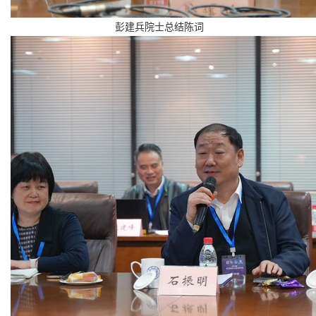
彭建兵院士
总结陈词